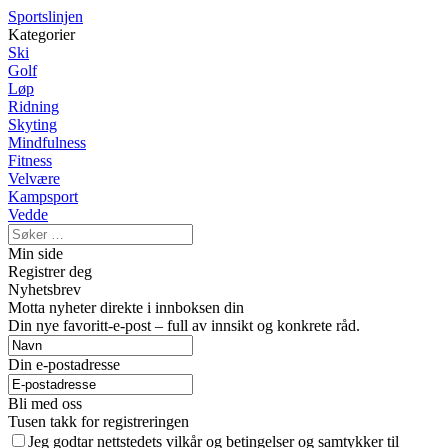
Sportslinjen
Kategorier
Ski
Golf
Løp
Ridning
Skyting
Mindfulness
Fitness
Velvære
Kampsport
Vedde
Min side
Registrer deg
Nyhetsbrev
Motta nyheter direkte i innboksen din
Din nye favoritt-e-post – full av innsikt og konkrete råd.
Din e-postadresse
Bli med oss
Tusen takk for registreringen
Jeg godtar nettstedets vilkår og betingelser og samtykker til