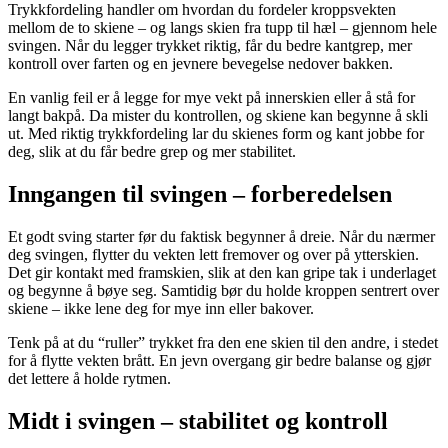
Trykkfordeling handler om hvordan du fordeler kroppsvekten
mellom de to skiene – og langs skien fra tupp til hæl – gjennom hele
svingen. Når du legger trykket riktig, får du bedre kantgrep, mer
kontroll over farten og en jevnere bevegelse nedover bakken.
En vanlig feil er å legge for mye vekt på innerskien eller å stå for
langt bakpå. Da mister du kontrollen, og skiene kan begynne å skli
ut. Med riktig trykkfordeling lar du skienes form og kant jobbe for
deg, slik at du får bedre grep og mer stabilitet.
Inngangen til svingen – forberedelsen
Et godt sving starter før du faktisk begynner å dreie. Når du nærmer
deg svingen, flytter du vekten lett fremover og over på ytterskien.
Det gir kontakt med framskien, slik at den kan gripe tak i underlaget
og begynne å bøye seg. Samtidig bør du holde kroppen sentrert over
skiene – ikke lene deg for mye inn eller bakover.
Tenk på at du “ruller” trykket fra den ene skien til den andre, i stedet
for å flytte vekten brått. En jevn overgang gir bedre balanse og gjør
det lettere å holde rytmen.
Midt i svingen – stabilitet og kontroll