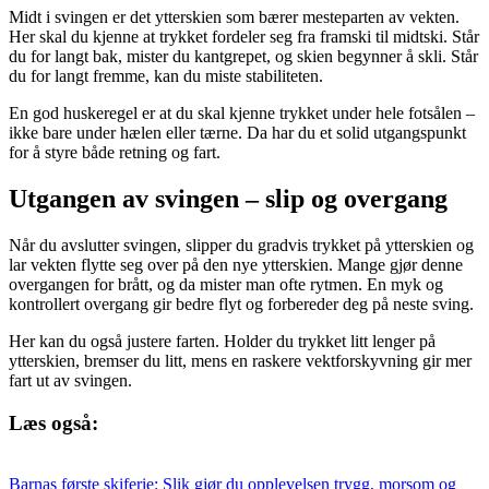
Midt i svingen er det ytterskien som bærer mesteparten av vekten.
Her skal du kjenne at trykket fordeler seg fra framski til midtski. Står
du for langt bak, mister du kantgrepet, og skien begynner å skli. Står
du for langt fremme, kan du miste stabiliteten.
En god huskeregel er at du skal kjenne trykket under hele fotsålen –
ikke bare under hælen eller tærne. Da har du et solid utgangspunkt
for å styre både retning og fart.
Utgangen av svingen – slip og overgang
Når du avslutter svingen, slipper du gradvis trykket på ytterskien og
lar vekten flytte seg over på den nye ytterskien. Mange gjør denne
overgangen for brått, og da mister man ofte rytmen. En myk og
kontrollert overgang gir bedre flyt og forbereder deg på neste sving.
Her kan du også justere farten. Holder du trykket litt lenger på
ytterskien, bremser du litt, mens en raskere vektforskyvning gir mer
fart ut av svingen.
Læs også:
Barnas første skiferie: Slik gjør du opplevelsen trygg, morsom og