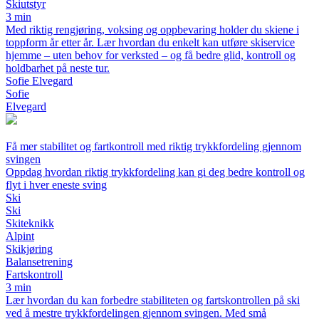
Skiutstyr
3 min
Med riktig rengjøring, voksing og oppbevaring holder du skiene i
toppform år etter år. Lær hvordan du enkelt kan utføre skiservice
hjemme – uten behov for verksted – og få bedre glid, kontroll og
holdbarhet på neste tur.
Sofie Elvegard
Sofie
Elvegard
Få mer stabilitet og fartkontroll med riktig trykkfordeling gjennom
svingen
Oppdag hvordan riktig trykkfordeling kan gi deg bedre kontroll og
flyt i hver eneste sving
Ski
Ski
Skiteknikk
Alpint
Skikjøring
Balansetrening
Fartskontroll
3 min
Lær hvordan du kan forbedre stabiliteten og fartskontrollen på ski
ved å mestre trykkfordelingen gjennom svingen. Med små