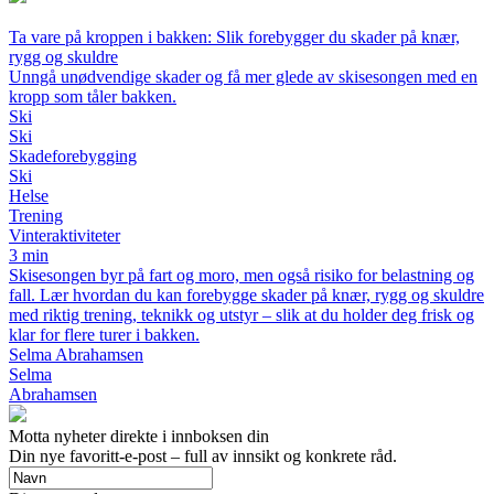
Ta vare på kroppen i bakken: Slik forebygger du skader på knær,
rygg og skuldre
Unngå unødvendige skader og få mer glede av skisesongen med en
kropp som tåler bakken.
Ski
Ski
Skadeforebygging
Ski
Helse
Trening
Vinteraktiviteter
3 min
Skisesongen byr på fart og moro, men også risiko for belastning og
fall. Lær hvordan du kan forebygge skader på knær, rygg og skuldre
med riktig trening, teknikk og utstyr – slik at du holder deg frisk og
klar for flere turer i bakken.
Selma Abrahamsen
Selma
Abrahamsen
Motta nyheter direkte i innboksen din
Din nye favoritt-e-post – full av innsikt og konkrete råd.