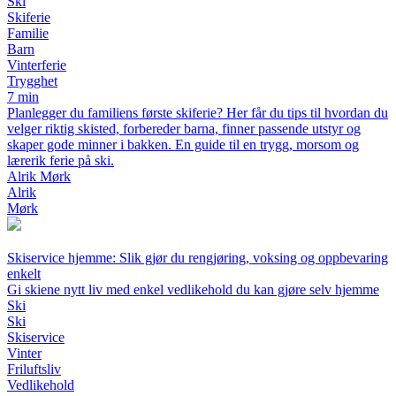
Ski
Skiferie
Familie
Barn
Vinterferie
Trygghet
7 min
Planlegger du familiens første skiferie? Her får du tips til hvordan du
velger riktig skisted, forbereder barna, finner passende utstyr og
skaper gode minner i bakken. En guide til en trygg, morsom og
lærerik ferie på ski.
Alrik Mørk
Alrik
Mørk
Skiservice hjemme: Slik gjør du rengjøring, voksing og oppbevaring
enkelt
Gi skiene nytt liv med enkel vedlikehold du kan gjøre selv hjemme
Ski
Ski
Skiservice
Vinter
Friluftsliv
Vedlikehold