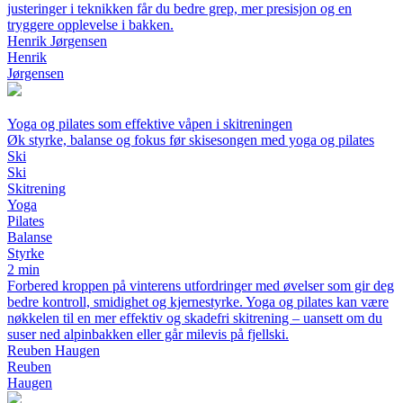
justeringer i teknikken får du bedre grep, mer presisjon og en
tryggere opplevelse i bakken.
Henrik Jørgensen
Henrik
Jørgensen
Yoga og pilates som effektive våpen i skitreningen
Øk styrke, balanse og fokus før skisesongen med yoga og pilates
Ski
Ski
Skitrening
Yoga
Pilates
Balanse
Styrke
2 min
Forbered kroppen på vinterens utfordringer med øvelser som gir deg
bedre kontroll, smidighet og kjernestyrke. Yoga og pilates kan være
nøkkelen til en mer effektiv og skadefri skitrening – uansett om du
suser ned alpinbakken eller går milevis på fjellski.
Reuben Haugen
Reuben
Haugen