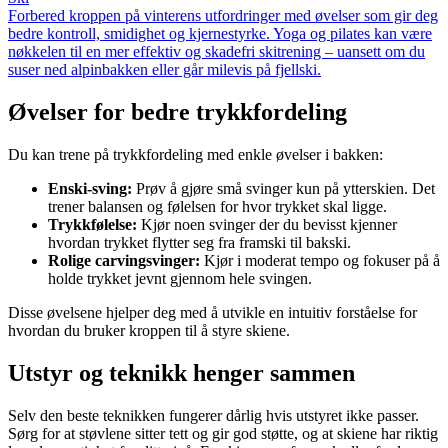
Forbered kroppen på vinterens utfordringer med øvelser som gir deg
bedre kontroll, smidighet og kjernestyrke. Yoga og pilates kan være
nøkkelen til en mer effektiv og skadefri skitrening – uansett om du
suser ned alpinbakken eller går milevis på fjellski.
Øvelser for bedre trykkfordeling
Du kan trene på trykkfordeling med enkle øvelser i bakken:
Enski-sving:
Prøv å gjøre små svinger kun på ytterskien. Det
trener balansen og følelsen for hvor trykket skal ligge.
Trykkfølelse:
Kjør noen svinger der du bevisst kjenner
hvordan trykket flytter seg fra framski til bakski.
Rolige carvingsvinger:
Kjør i moderat tempo og fokuser på å
holde trykket jevnt gjennom hele svingen.
Disse øvelsene hjelper deg med å utvikle en intuitiv forståelse for
hvordan du bruker kroppen til å styre skiene.
Utstyr og teknikk henger sammen
Selv den beste teknikken fungerer dårlig hvis utstyret ikke passer.
Sørg for at støvlene sitter tett og gir god støtte, og at skiene har riktig