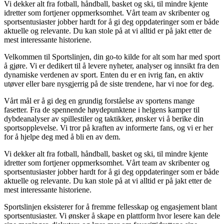
Vi dekker alt fra fotball, håndball, basket og ski, til mindre kjente
idretter som fortjener oppmerksomhet. Vårt team av skribenter og
sportsentusiaster jobber hardt for å gi deg oppdateringer som er både
aktuelle og relevante. Du kan stole på at vi alltid er på jakt etter de
mest interessante historiene.
Velkommen til Sportslinjen, din go-to kilde for alt som har med sport
å gjøre. Vi er dedikert til å levere nyheter, analyser og innsikt fra den
dynamiske verdenen av sport. Enten du er en ivrig fan, en aktiv
utøver eller bare nysgjerrig på de siste trendene, har vi noe for deg.
Vårt mål er å gi deg en grundig forståelse av sportens mange
fasetter. Fra de spennende høydepunktene i helgens kamper til
dybdeanalyser av spillestiler og taktikker, ønsker vi å berike din
sportsopplevelse. Vi tror på kraften av informerte fans, og vi er her
for å hjelpe deg med å bli en av dem.
Vi dekker alt fra fotball, håndball, basket og ski, til mindre kjente
idretter som fortjener oppmerksomhet. Vårt team av skribenter og
sportsentusiaster jobber hardt for å gi deg oppdateringer som er både
aktuelle og relevante. Du kan stole på at vi alltid er på jakt etter de
mest interessante historiene.
Sportslinjen eksisterer for å fremme fellesskap og engasjement blant
sportsentusiaster. Vi ønsker å skape en plattform hvor lesere kan dele