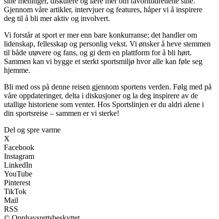
sine meninger, diskutere og lære mer om favorittidrettene sine.
Gjennom våre artikler, intervjuer og features, håper vi å inspirere
deg til å bli mer aktiv og involvert.
Vi forstår at sport er mer enn bare konkurranse; det handler om
lidenskap, fellesskap og personlig vekst. Vi ønsker å heve stemmen
til både utøvere og fans, og gi dem en plattform for å bli hørt.
Sammen kan vi bygge et sterkt sportsmiljø hvor alle kan føle seg
hjemme.
Bli med oss på denne reisen gjennom sportens verden. Følg med på
våre oppdateringer, delta i diskusjoner og la deg inspirere av de
utallige historiene som venter. Hos Sportslinjen er du aldri alene i
din sportsreise – sammen er vi sterke!
Del og spre varme
X
Facebook
Instagram
LinkedIn
YouTube
Pinterest
TikTok
Mail
RSS
© Opphavsrettsbeskyttet.