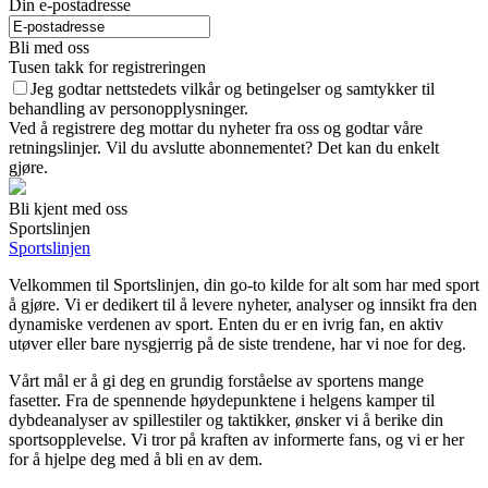
Din e-postadresse
Bli med oss
Tusen takk for registreringen
Jeg godtar nettstedets vilkår og betingelser og samtykker til
behandling av personopplysninger.
Ved å registrere deg mottar du nyheter fra oss og godtar våre
retningslinjer. Vil du avslutte abonnementet? Det kan du enkelt
gjøre.
Bli kjent med oss
Sportslinjen
Sportslinjen
Velkommen til Sportslinjen, din go-to kilde for alt som har med sport
å gjøre. Vi er dedikert til å levere nyheter, analyser og innsikt fra den
dynamiske verdenen av sport. Enten du er en ivrig fan, en aktiv
utøver eller bare nysgjerrig på de siste trendene, har vi noe for deg.
Vårt mål er å gi deg en grundig forståelse av sportens mange
fasetter. Fra de spennende høydepunktene i helgens kamper til
dybdeanalyser av spillestiler og taktikker, ønsker vi å berike din
sportsopplevelse. Vi tror på kraften av informerte fans, og vi er her
for å hjelpe deg med å bli en av dem.