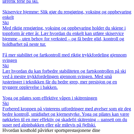
lærerik ferie på ski.
Skiservice hjemme: Slik gjør du rengjøring, voksing og oppbevaring
enkelt
Ski
Med riktig rengjøring, voksing og oppbevaring holder du skiene i
toppform år etter år. Lær hvordan du enkelt kan utføre skiservice
hjemme – uten behov for verksted – og få bedre glid, kontroll og
holdbarhet på neste tur.
Få mer stabilitet og fartkontroll med riktig trykkfordeling gjennom
svingen
Ski
Lær hvordan du kan forbedre stabiliteten og fartskontrollen på ski
ved å mestre trykkfordelingen gjennom svingen. Med små
justeringer i teknikken får du bedre grep, mer presisjon og en
tryggere opplevelse i bakken.
Yoga og pilates som effektive våpen i skitreningen
Ski
Forbered kroppen på vinterens utfordringer med øvelser som gir deg
bedre kontroll, smidighet og kjernestyrke. Yoga og pilates kan være
nøkkelen til en mer effektiv og skadefri skitrening – uansett om du
suser ned alpinbakken eller går milevis på fjellski.
Hvordan kosthold påvirker sportsprestasjonene dine