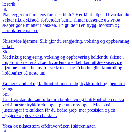
lærerik
Ski
Planlegger du familiens første skiferie? Her får du tips til hvordan du
velger riktig skisted, forbereder barna, finner passende utstyr og
skaper gode minner i bakken. En guide til en trygg, morsom og
lærerik ferie på ski.
Skiservice hjemme: Slik gjør du rengjøring, voksing og oppbevaring
enkelt
Ski
Med riktig rengjøring, voksing og oppbevaring holder du skiene i
toppform år etter år. Lær hvordan du enkelt kan utføre skiservice
hjemme – uten behov for verksted – og få bedre glid, kontroll og
holdbarhet på neste tur.
Få mer stabilitet og fartkontroll med riktig trykkfordeling gjennom
svingen
Ski
Lær hvordan du kan forbedre stabiliteten og fartskontrollen på ski
ved å mestre trykkfordelingen gjennom svingen. Med små
justeringer i teknikken får du bedre grep, mer presisjon og en
tryggere opplevelse i bakken.
Yoga og pilates som effektive våpen i skitreningen
Ski