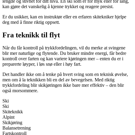
lengde og stivhet for ditt nivå. En ski som er for myk eller for lang,
kan gjøre det vanskelig å kjenne trykket og reagere presist.
Er du usikker, kan en instruktør eller en erfaren skitekniker hjelpe
deg med å finne riktig oppsett.
Fra teknikk til flyt
Når du får kontroll på trykkfordelingen, vil du merke at svingene
blir mer naturlige og flytende. Du bruker mindre energi, får bedre
kontroll over farten og kan variere kjøringen mer – enten du er i
preparerte løyper, i løs snø eller i høy fart.
Det handler ikke om å tenke på hvert sving som en teknisk øvelse,
men om å la teknikken bli en del av bevegelsen. Med riktig
trykkfordeling blir skikjøringen ikke bare mer effektiv – den blir
også morsommere.
Ski
Ski
Skiteknikk
Alpint
Skikjøring
Balansetrening
Fartskontroll