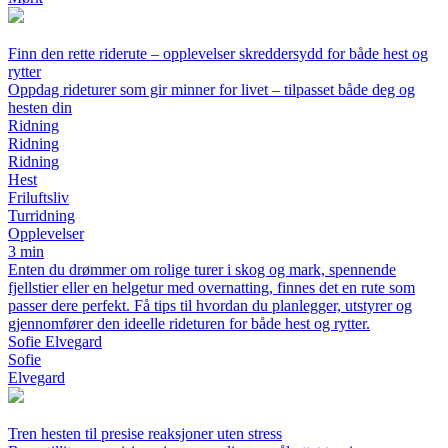
Finn den rette riderute – opplevelser skreddersydd for både hest og
rytter
Oppdag rideturer som gir minner for livet – tilpasset både deg og
hesten din
Ridning
Ridning
Ridning
Hest
Friluftsliv
Turridning
Opplevelser
3 min
Enten du drømmer om rolige turer i skog og mark, spennende
fjellstier eller en helgetur med overnatting, finnes det en rute som
passer dere perfekt. Få tips til hvordan du planlegger, utstyrer og
gjennomfører den ideelle rideturen for både hest og rytter.
Sofie Elvegard
Sofie
Elvegard
Tren hesten til presise reaksjoner uten stress