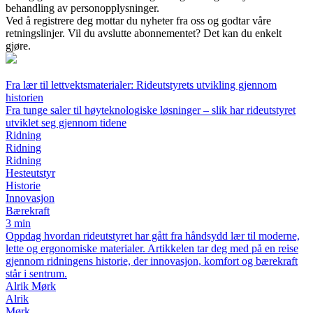
behandling av personopplysninger.
Ved å registrere deg mottar du nyheter fra oss og godtar våre
retningslinjer. Vil du avslutte abonnementet? Det kan du enkelt
gjøre.
Fra lær til lettvektsmaterialer: Rideutstyrets utvikling gjennom
historien
Fra tunge saler til høyteknologiske løsninger – slik har rideutstyret
utviklet seg gjennom tidene
Ridning
Ridning
Ridning
Hesteutstyr
Historie
Innovasjon
Bærekraft
3 min
Oppdag hvordan rideutstyret har gått fra håndsydd lær til moderne,
lette og ergonomiske materialer. Artikkelen tar deg med på en reise
gjennom ridningens historie, der innovasjon, komfort og bærekraft
står i sentrum.
Alrik Mørk
Alrik
Mørk