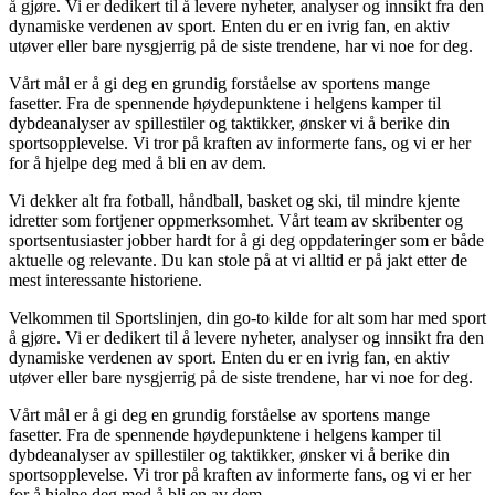
å gjøre. Vi er dedikert til å levere nyheter, analyser og innsikt fra den
dynamiske verdenen av sport. Enten du er en ivrig fan, en aktiv
utøver eller bare nysgjerrig på de siste trendene, har vi noe for deg.
Vårt mål er å gi deg en grundig forståelse av sportens mange
fasetter. Fra de spennende høydepunktene i helgens kamper til
dybdeanalyser av spillestiler og taktikker, ønsker vi å berike din
sportsopplevelse. Vi tror på kraften av informerte fans, og vi er her
for å hjelpe deg med å bli en av dem.
Vi dekker alt fra fotball, håndball, basket og ski, til mindre kjente
idretter som fortjener oppmerksomhet. Vårt team av skribenter og
sportsentusiaster jobber hardt for å gi deg oppdateringer som er både
aktuelle og relevante. Du kan stole på at vi alltid er på jakt etter de
mest interessante historiene.
Velkommen til Sportslinjen, din go-to kilde for alt som har med sport
å gjøre. Vi er dedikert til å levere nyheter, analyser og innsikt fra den
dynamiske verdenen av sport. Enten du er en ivrig fan, en aktiv
utøver eller bare nysgjerrig på de siste trendene, har vi noe for deg.
Vårt mål er å gi deg en grundig forståelse av sportens mange
fasetter. Fra de spennende høydepunktene i helgens kamper til
dybdeanalyser av spillestiler og taktikker, ønsker vi å berike din
sportsopplevelse. Vi tror på kraften av informerte fans, og vi er her
for å hjelpe deg med å bli en av dem.