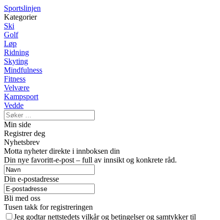
Sportslinjen
Kategorier
Ski
Golf
Løp
Ridning
Skyting
Mindfulness
Fitness
Velvære
Kampsport
Vedde
Min side
Registrer deg
Nyhetsbrev
Motta nyheter direkte i innboksen din
Din nye favoritt-e-post – full av innsikt og konkrete råd.
Din e-postadresse
Bli med oss
Tusen takk for registreringen
Jeg godtar nettstedets vilkår og betingelser og samtykker til