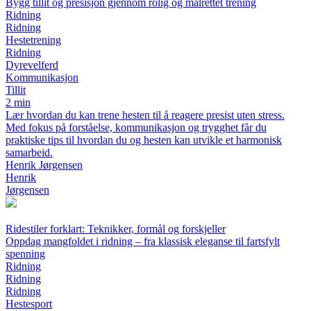
Bygg tillit og presisjon gjennom rolig og målrettet trening
Ridning
Ridning
Hestetrening
Ridning
Dyrevelferd
Kommunikasjon
Tillit
2 min
Lær hvordan du kan trene hesten til å reagere presist uten stress.
Med fokus på forståelse, kommunikasjon og trygghet får du
praktiske tips til hvordan du og hesten kan utvikle et harmonisk
samarbeid.
Henrik Jørgensen
Henrik
Jørgensen
Ridestiler forklart: Teknikker, formål og forskjeller
Oppdag mangfoldet i ridning – fra klassisk eleganse til fartsfylt
spenning
Ridning
Ridning
Ridning
Hestesport