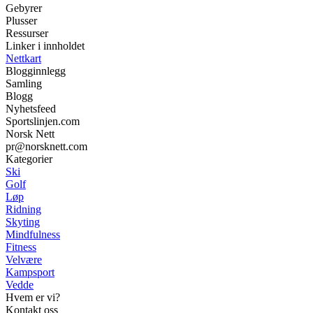
Gebyrer
Plusser
Ressurser
Linker i innholdet
Nettkart
Blogginnlegg
Samling
Blogg
Nyhetsfeed
Sportslinjen.com
Norsk Nett
pr@norsknett.com
Kategorier
Ski
Golf
Løp
Ridning
Skyting
Mindfulness
Fitness
Velvære
Kampsport
Vedde
Hvem er vi?
Kontakt oss