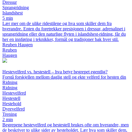
Dressur
Sprangridning
Islandshest
5 min
Lær mer om de ulike ridestilene og hva som skiller dem fra
hverandre. Enten du foretrekker presisjonen i dressur, adrenalinet i
sprangridning eller den naturlige flyten i islandshest-ridning, får du
her en innføring i teknikker, formål og tradisjoner bak hver stil.
Reuben Haugen
Reuben
Haugen
Hestevelferd vs. hestestell – hva betyr begrepet egentlig?
Forstå forskjellen mellom daglig stell og ekte velferd for hesten din
Ridning
Ridning
Hestevelferd
Hestestell
Hestehold
Dyrevelferd
Trening
2 min
Begrepene hestevelferd og hestestell brukes ofte om hverandre, men
de beskriver to ulike sider av hesteholdet. Lær hva som skiller dem,