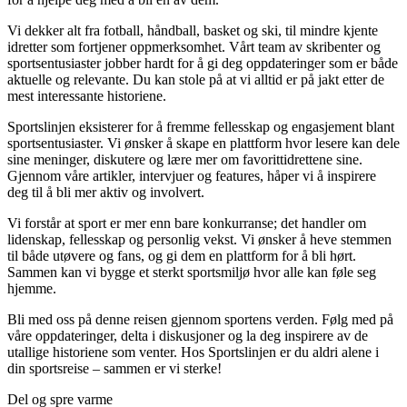
Vi dekker alt fra fotball, håndball, basket og ski, til mindre kjente
idretter som fortjener oppmerksomhet. Vårt team av skribenter og
sportsentusiaster jobber hardt for å gi deg oppdateringer som er både
aktuelle og relevante. Du kan stole på at vi alltid er på jakt etter de
mest interessante historiene.
Sportslinjen eksisterer for å fremme fellesskap og engasjement blant
sportsentusiaster. Vi ønsker å skape en plattform hvor lesere kan dele
sine meninger, diskutere og lære mer om favorittidrettene sine.
Gjennom våre artikler, intervjuer og features, håper vi å inspirere
deg til å bli mer aktiv og involvert.
Vi forstår at sport er mer enn bare konkurranse; det handler om
lidenskap, fellesskap og personlig vekst. Vi ønsker å heve stemmen
til både utøvere og fans, og gi dem en plattform for å bli hørt.
Sammen kan vi bygge et sterkt sportsmiljø hvor alle kan føle seg
hjemme.
Bli med oss på denne reisen gjennom sportens verden. Følg med på
våre oppdateringer, delta i diskusjoner og la deg inspirere av de
utallige historiene som venter. Hos Sportslinjen er du aldri alene i
din sportsreise – sammen er vi sterke!
Del og spre varme