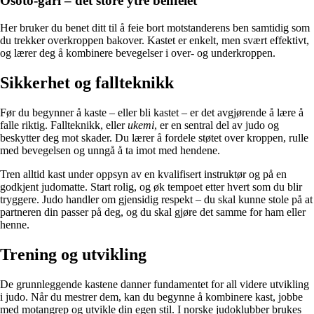
Osoto-gari – det store ytre benfeiet
Her bruker du benet ditt til å feie bort motstanderens ben samtidig som
du trekker overkroppen bakover. Kastet er enkelt, men svært effektivt,
og lærer deg å kombinere bevegelser i over- og underkroppen.
Sikkerhet og fallteknikk
Før du begynner å kaste – eller bli kastet – er det avgjørende å lære å
falle riktig. Fallteknikk, eller
ukemi
, er en sentral del av judo og
beskytter deg mot skader. Du lærer å fordele støtet over kroppen, rulle
med bevegelsen og unngå å ta imot med hendene.
Tren alltid kast under oppsyn av en kvalifisert instruktør og på en
godkjent judomatte. Start rolig, og øk tempoet etter hvert som du blir
tryggere. Judo handler om gjensidig respekt – du skal kunne stole på at
partneren din passer på deg, og du skal gjøre det samme for ham eller
henne.
Trening og utvikling
De grunnleggende kastene danner fundamentet for all videre utvikling
i judo. Når du mestrer dem, kan du begynne å kombinere kast, jobbe
med motangrep og utvikle din egen stil. I norske judoklubber brukes