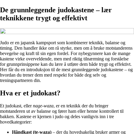
De grunnleggende judokastene – lær
teknikkene trygt og effektivt
Judo er en japansk kampsport som kombinerer teknikk, balanse og
timing. Den handler ikke om rå styrke, men om å bruke motstanderens
bevegelse og kraft til sin egen fordel. For nybegynnere kan de mange
kastene virke overveldende, men med riktig tilnærming og forståelse
for grunnprinsippene kan du lære å utføre dem både trygt og effektivt.
Her får du en introduksjon til de mest grunnleggende judokastene – og
hvordan du trener dem med respekt for både deg selv og
treningspartneren din.
Hva er et judokast?
Et judokast, eller
nage-waza
, er en teknikk der du bringer
motstanderen ut av balanse og fører ham eller henne kontrollert til
bakken. Kastene er kjernen i judo og deles vanligvis inn i tre
hovedkategorier:
Håndkast (te-waza)
– der du hovedsakelig bruker armer og