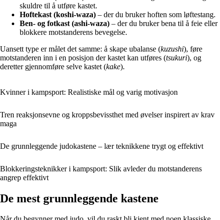
skuldre til å utføre kastet.
Hoftekast (koshi-waza)
– der du bruker hoften som løftestang.
Ben- og fotkast (ashi-waza)
– der du bruker bena til å feie eller
blokkere motstanderens bevegelse.
Uansett type er målet det samme: å skape ubalanse (
kuzushi
), føre
motstanderen inn i en posisjon der kastet kan utføres (
tsukuri
), og
deretter gjennomføre selve kastet (
kake
).
Kvinner i kampsport: Realistiske mål og varig motivasjon
Tren reaksjonsevne og kroppsbevissthet med øvelser inspirert av krav
maga
De grunnleggende judokastene – lær teknikkene trygt og effektivt
Blokkerings­teknikker i kampsport: Slik avleder du motstanderens
angrep effektivt
De mest grunnleggende kastene
Når du begynner med judo, vil du raskt bli kjent med noen klassiske