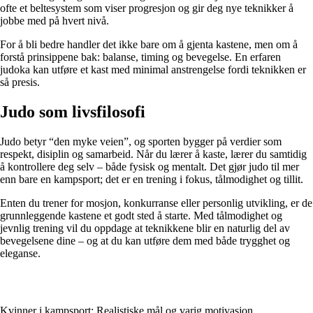
ofte et beltesystem som viser progresjon og gir deg nye teknikker å
jobbe med på hvert nivå.
For å bli bedre handler det ikke bare om å gjenta kastene, men om å
forstå prinsippene bak: balanse, timing og bevegelse. En erfaren
judoka kan utføre et kast med minimal anstrengelse fordi teknikken er
så presis.
Judo som livsfilosofi
Judo betyr “den myke veien”, og sporten bygger på verdier som
respekt, disiplin og samarbeid. Når du lærer å kaste, lærer du samtidig
å kontrollere deg selv – både fysisk og mentalt. Det gjør judo til mer
enn bare en kampsport; det er en trening i fokus, tålmodighet og tillit.
Enten du trener for mosjon, konkurranse eller personlig utvikling, er de
grunnleggende kastene et godt sted å starte. Med tålmodighet og
jevnlig trening vil du oppdage at teknikkene blir en naturlig del av
bevegelsene dine – og at du kan utføre dem med både trygghet og
eleganse.
Kvinner i kampsport: Realistiske mål og varig motivasjon