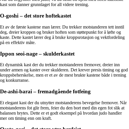
kast som danner grunnlaget for all videre trening.
O-goshi – det store hoftekastet
Et av de første kastene man lærer. Du trekker motstanderen tett inntil
deg, dreier kroppen og bruker hoften som støttepunkt for å løfte og
kaste. Dette kastet lærer deg å bruke kroppsrotasjon og vektfordeling
på en effektiv måte.
Ippon seoi-nage – skulderkastet
Et dynamisk kast der du trekker motstanderen fremover, dreier inn
under armen og kaster over skulderen. Det krever presis timing og god
kroppsbeherskelse, men er et av de mest brukte kastene både i trening
og konkurranse.
De-ashi-barai – fremadgående fotfeing
Et elegant kast der du utnytter motstanderens bevegelse fremover. Når
motstanderens fot glir frem, feier du den bort med din egen fot slik at
balansen brytes. Dette er et godt eksempel på hvordan judo handler
mer om timing enn om kraft.